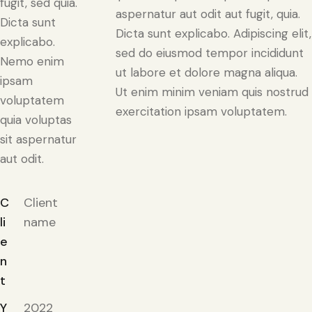
fugit, sed quia.
aspernatur aut odit aut fugit, quia.
Dicta sunt
Dicta sunt explicabo. Adipiscing elit,
explicabo.
sed do eiusmod tempor incididunt
Nemo enim
ut labore et dolore magna aliqua.
ipsam
Ut enim minim veniam quis nostrud
voluptatem
exercitation ipsam voluptatem.
quia voluptas
sit aspernatur
aut odit.
C
Client
li
name
e
n
t
Y
2022